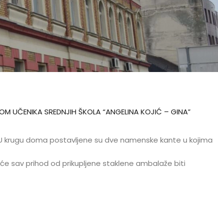
OMOM UČENIKA SREDNJIH ŠKOLA “ANGELINA KOJIĆ – GINA”
aže. U krugu doma postavljene su dve namenske kante u kojima
e će sav prihod od prikupljene staklene ambalaže biti