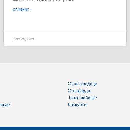
небом и са осмехом који крије и
OPŠIRNIJE »
May 29, 2026
Општи подаци
Стандарди
Јавне набавке
ације
Конкурси