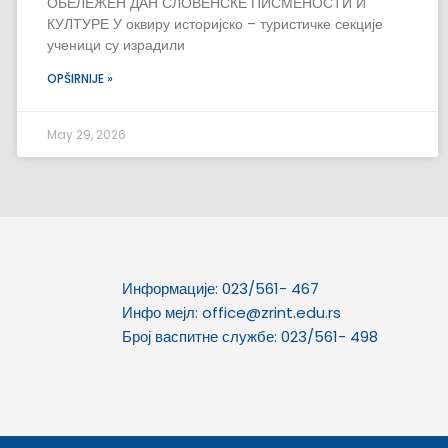
ОБЕЛЕЖЕН ДАН СЛОВЕНСКЕ ПИСМЕНОСТИ И
КУЛТУРЕ У оквиру историјско – туристичке секције
ученици су израдили
OPŠIRNIJE »
May 29, 2026
Информације: 023/561- 467
Инфо мејл: office@zrint.edu.rs
Број васпитне службе: 023/561- 498