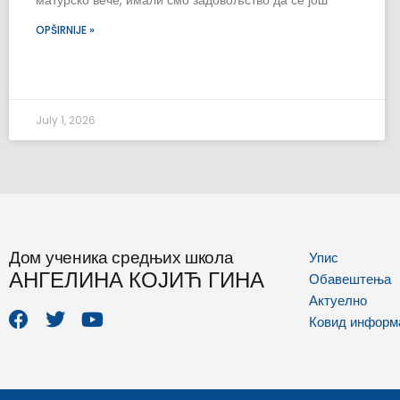
матурско вече, имали смо задовољство да се још
OPŠIRNIJE »
July 1, 2026
Дом ученика средњих школа
Упис
АНГЕЛИНА КОЈИЋ ГИНА
Обавештења
F
T
Y
Актуелно
a
w
o
Ковид информ
c
i
u
e
t
t
b
t
u
o
e
b