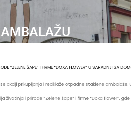
 AMBALAŽU
IRODE “ZELENE ŠAPE” I FIRME “DOXA FLOWER” U SARADNJI SA D
io se akciji prikupljanja i reciklaže otpadne staklene ambal
ja životinja i prirode “Zelene šape” i firme “Doxa flower”, gd