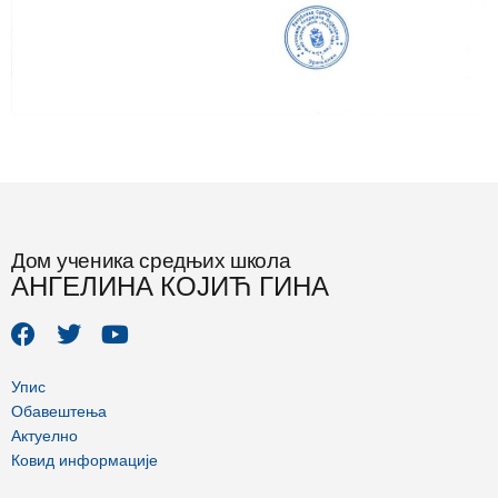
Дом ученика средњих школа
АНГЕЛИНА КОЈИЋ ГИНА
F
T
Y
a
w
o
c
i
u
e
t
t
Упис
b
t
u
Обавештења
o
e
b
Актуелно
o
r
e
Ковид информације
k