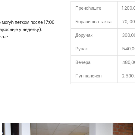
Преноћиште
1.200
Боравишна такса
70, 0
 могућ петком после 17:00
ајкасније у недељу).
Доручак
300,0
еље.
Ручак
540,0
Вечера
480,0
Пун пансион
2.530