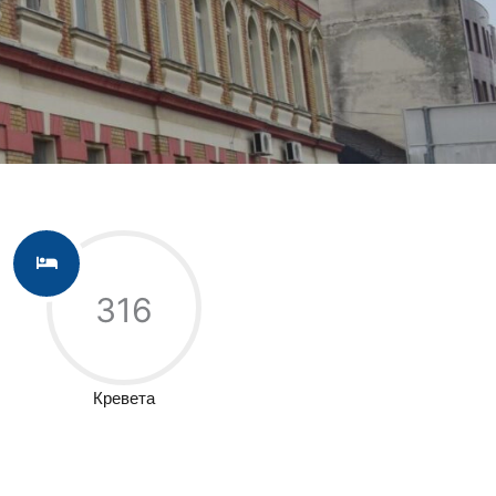
316
Кревета