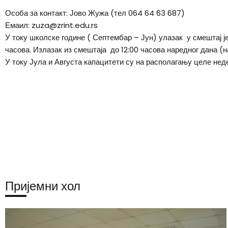
Особа за контакт: Јово Жужа (тел 064 64 63 687)
Емаил: zuza@zrint.edu.rs
У току школске године ( Септембар – Јун) улазак у смештај је
часова. Излазак из смештаја до 12:00 часова наредног дана (н
У току Јула и Августа капацитети су на располагању целе нед
Пријемни хол