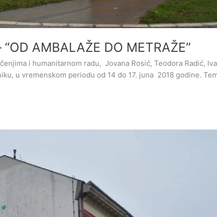
 – “OD AMBALAŽE DO METRAŽE”
čenjima i humanitarnom radu, Jovana Rosić, Teodora Radić, Ivan
niku, u vremenskom periodu od 14 do 17. juna 2018 godine. T