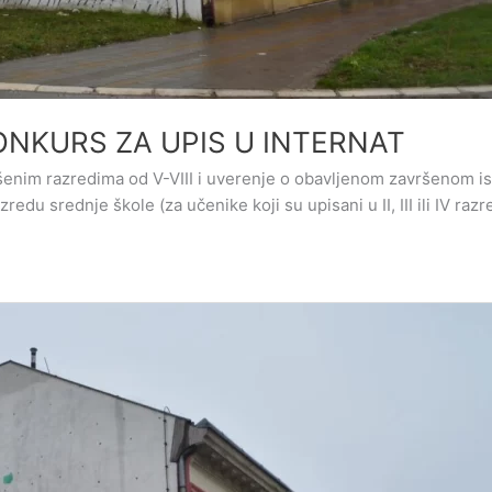
NKURS ZA UPIS U INTERNAT
enim razredima od V-VIII i uverenje o obavljenom završenom ispi
du srednje škole (za učenike koji su upisani u II, III ili IV raz