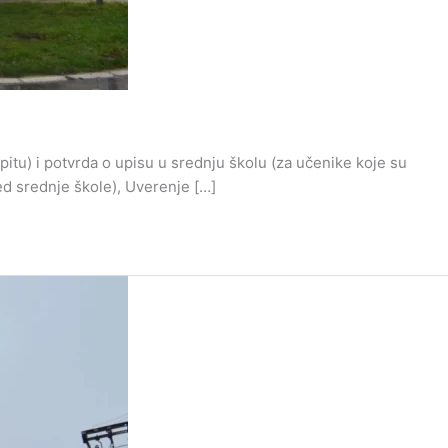
tu) i potvrda o upisu u srednju školu (za učenike koje su
red srednje škole), Uverenje […]