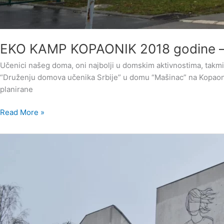
EKO KAMP KOPAONIK 2018 godine
Učenici našeg doma, oni najbolji u domskim aktivnostima, takmi
“Druženju domova učenika Srbije” u domu “Mašinac” na Kopao
planirane
Read More »
OBAVEŠTENJE
O
TERMINIMA
ZA
KONKURS