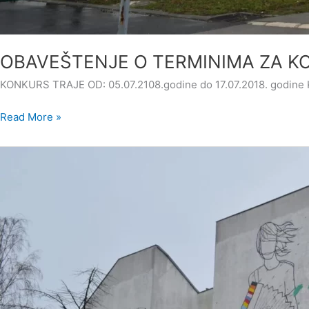
OBAVEŠTENJE O TERMINIMA ZA K
KONKURS TRAJE OD: 05.07.2108.godine do 17.07.2018. go
Read More »
DONACIJA
VLADE
APV
07.06.2018
GODINE