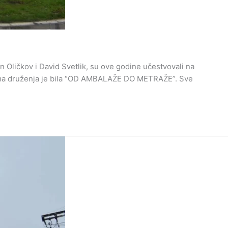
 Oličkov i David Svetlik, su ove godine učestvovali na
ema druženja je bila “OD AMBALAŽE DO METRAŽE”. Sve