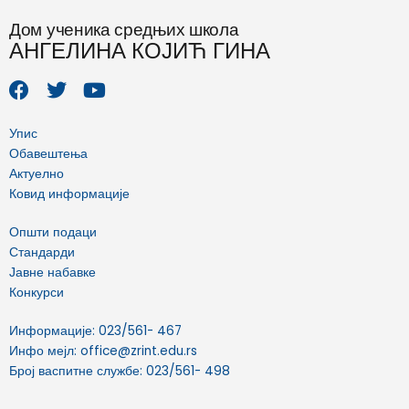
Дом ученика средњих школа
АНГЕЛИНА КОЈИЋ ГИНА
F
T
Y
a
w
o
c
i
u
e
t
t
Упис
b
t
u
Обавештења
o
e
b
Актуелно
o
r
e
Ковид информације
k
Општи подаци
Стандарди
Јавне набавке
Конкурси
Информације: 023/561- 467
Инфо мејл: office@zrint.edu.rs
Број васпитне службе: 023/561- 498