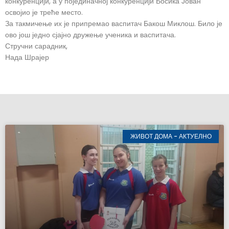
конкуренцији, а у појединачној конкуренцији Босика Јован
освојио је треће место.
За такмичење их је припремао васпитач Бакош Миклош. Било је
ово још једно сјајно дружење ученика и васпитача.
Стручни сарадник,
Нада Шрајер
ЖИВОТ ДОМА - АКТУЕЛНО