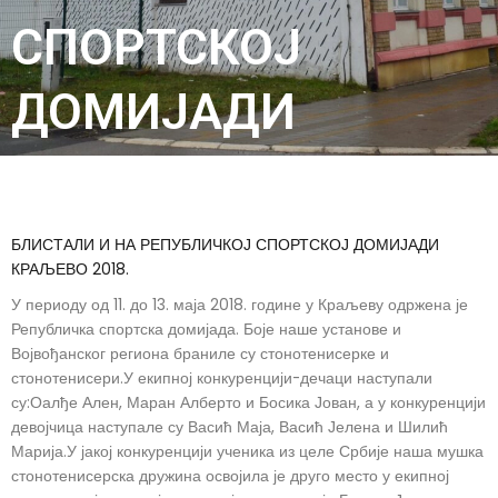
СПОРТСКОЈ
ДОМИЈАДИ
БЛИСТАЛИ И НА РЕПУБЛИЧКОЈ СПОРТСКОЈ ДОМИЈАДИ
КРАЉЕВО 2018.
У периоду од 11. до 13. маја 2018. године у Краљеву одржена је
Републичка спортска домијада. Боје наше установе и
Војвођанског региона браниле су стонотенисерке и
стонотенисери.У екипној конкуренцији-дечаци наступали
су:Оалђе Ален, Маран Алберто и Босика Јован, а у конкуренцији
девојчица наступале су Васић Маја, Васић Јелена и Шилић
Марија.У јакој конкуренцији ученика из целе Србије наша мушка
стонотенисерска дружина освојила је друго место у екипној