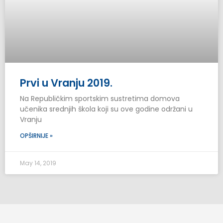
Prvi u Vranju 2019.
Na Republičkim sportskim sustretima domova
učenika srednjih škola koji su ove godine održani u
Vranju
OPŠIRNIJE »
May 14, 2019