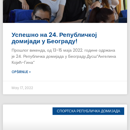
Успешно на 24. Републичкој
домијади у Београду!
Прошлог викенда, од 13-15 маја 2022. године одржана
је 24. Републичка домијада у Београду.Дусш“Ангелина
Којић-Гина“
OPŠIRNIJE »
May 17, 2022
СПОРТСКА РЕПУБЛИЧКА ДОМИЈАДА