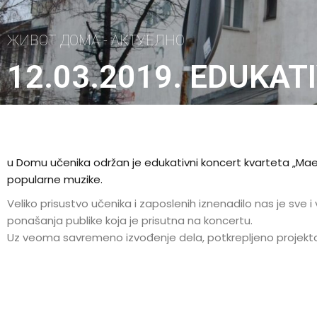
ЖИВОТ ДОМА - АКТУЕЛНО
12.03.2019. EDUKA
u Domu učenika održan je edukativni koncert kvarteta „Maestr
popularne muzike.
Veliko prisustvo učenika i zaposlenih iznenadilo nas je sve 
ponašanja publike koja je prisutna na koncertu.
Uz veoma savremeno izvođenje dela, potkrepljeno projektorsk