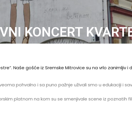
TIVNI KONCERT KVART
e“. Naše gošće iz Sremske Mitrovice su na vrlo zanimljiv i dru
i veoma pohvalno i sa puno pažnje uživali smo u edukaciji i sa
im platnom na kom su se smenjivale scene iz poznatih filmova 