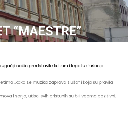
ET “МAESTRE”
gačiji način predstavile kulturu i lepotu slušanja
vetima „kako se muzika zapravo sluša“ i koja su pravila
i serija, utisci svih pristunih su bili veoma pozitivni.