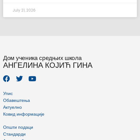
July 21, 2026
Дом ученика средњих школа
АНГЕЛИНА КОЈИЋ ГИНА
F
T
Y
a
w
o
c
i
u
e
t
t
Упис
b
t
u
Обавештења
o
e
b
Актуелно
o
r
e
Ковид информације
k
Општи подаци
Стандарди