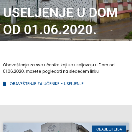
USELJENJE U DOM
OD 01.06.2020.
Obaveštenje za sve učenike koji se useljavaju u Dom od
01.06.2020. možete pogledati na sledećem linku:
OBAVEŠTENJE ZA UČENIKE - USELJENJE
ОБАВЕШТЕЊА