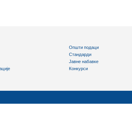
Општи подаци
Стандарди
Јавне набавке
ације
Конкурси