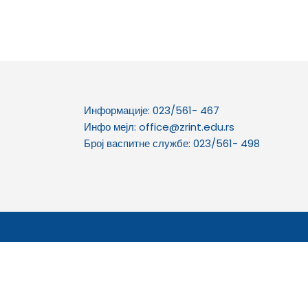
Информације: 023/561- 467
Инфо мејл: office@zrint.edu.rs
Број васпитне службе: 023/561- 498