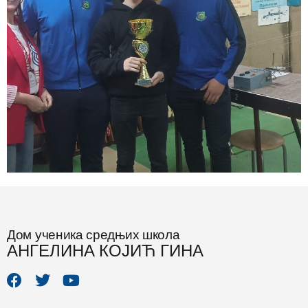
Дом ученика средњих школа
АНГЕЛИНА КОЈИЋ ГИНА
F
T
Y
a
w
o
c
i
u