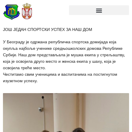
Skip
to
content
ЈОШ ЈЕДАН СПОРТСКИ УСПЕХ ЗА НАШ ДОМ
У Београду је одржана републичка спортска домијада која
окупља најбоље ученике средњошколских домова Републике
Србије. Наш дом представљала је мушка екипа у стрељаштву,
која је освојила друго место и женска екипа у шаху, која је
освојила треће место.
Честитамо свим ученицима и васпитачима на постигнутом
изузетном успеху.