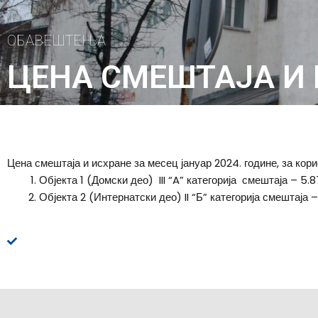
ОБАВЕШТЕЊА
ЦЕНА СМЕШТАЈА И 
Цена смештаја и исхране за месец јануар 2024. године, за кор
Објекта 1 (Домски део) III “A” категорија смештаја – 5.
Објекта 2 (Интернатски део) II “Б” категорија смештаја –