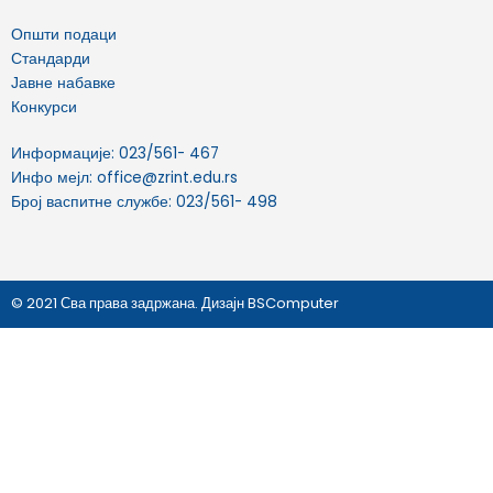
k
Општи подаци
Стандарди
Јавне набавке
Конкурси
Информације: 023/561- 467
Инфо мејл: office@zrint.edu.rs
Број васпитне службе: 023/561- 498
© 2021 Сва права задржана. Дизајн BSComputer