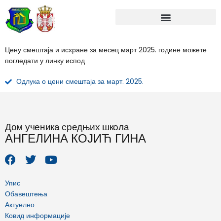
Skip
to
content
Цену смештаја и исхране за месец март 2025. године можете
погледати у линку испод
Одлука о цени смештаја за март. 2025.
Дом ученика средњих школа
АНГЕЛИНА КОЈИЋ ГИНА
F
T
Y
a
w
o
c
i
u
e
t
t
Упис
b
t
u
Обавештења
o
e
b
Актуелно
o
r
e
Ковид информације