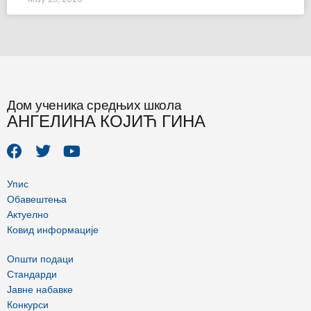
Дом ученика средњих школа
АНГЕЛИНА КОЈИЋ ГИНА
F
T
Y
a
w
o
c
i
u
e
t
t
Упис
b
t
u
Обавештења
o
e
b
Актуелно
o
r
e
Ковид информације
k
Општи подаци
Стандарди
Јавне набавке
Конкурси