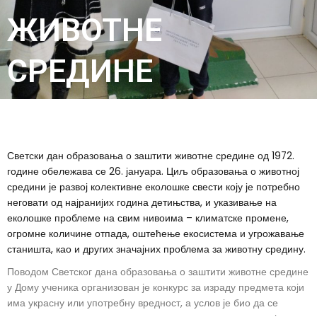
ЖИВОТНЕ
СРЕДИНЕ
Светски дан образовања о заштити животне средине од 1972.
године обележава се 26. јануара. Циљ образовања о животној
средини је развој колективне еколошке свести коју је потребно
неговати од најранијих година детињства, и указивање на
еколошке проблеме на свим нивоима – климатске промене,
огромне количине отпада, оштећење екосистема и угрожавање
станишта, као и других значајних проблема за животну средину.
Поводом Светског дана образовања о заштити животне средине
у Дому ученика организован је конкурс за израду предмета који
има украсну или употребну вредност, а услов је био да се