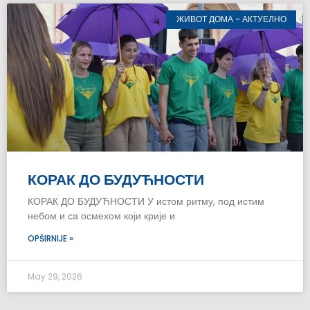
ЖИВОТ ДОМА - АКТУЕЛНО
КОРАК ДО БУДУЋНОСТИ
КОРАК ДО БУДУЋНОСТИ У истом ритму, под истим
небом и са осмехом који крије и
OPŠIRNIJE »
May 29, 2026