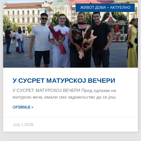
ЖИВОТ ДОМА - АКТУЕЛНО
У СУСРЕТ МАТУРСКОЈ ВЕЧЕРИ
У СУСРЕТ МАТУРСКОЈ ВЕЧЕРИ Пред одлазак на
матурско вече, имали смо задовољство да се још
OPŠIRNIJE »
July 1, 2026