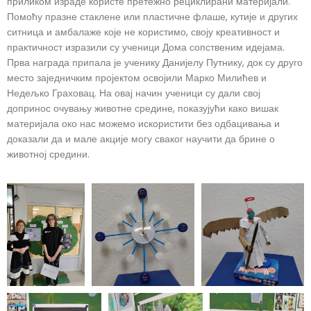
приликом израде користе претежно рециклирани материјали.
Помоћу празне стаклене или пластичне флаше, кутије и других
ситница и амбалаже које не користимо, своју креативност и
практичност изразили су ученици Дома сопственим идејама.
Прва награда припала је ученику Данијелу Путнику, док су друго
место заједничким пројектом освојили Марко Милићев и
Недељко Граховац. На овај начин ученици су дали свој
допринос очувању животне средине, показујући како вишак
материјала око нас можемо искористити без одбацивања и
доказали да и мале акције могу сваког научити да брине о
животној средини.