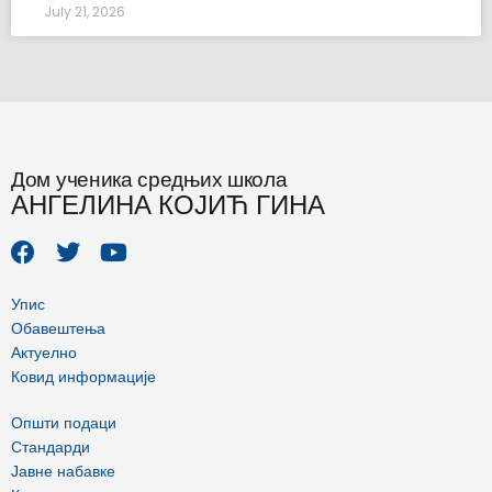
July 21, 2026
Дом ученика средњих школа
АНГЕЛИНА КОЈИЋ ГИНА
F
T
Y
a
w
o
c
i
u
e
t
t
Упис
b
t
u
Обавештења
o
e
b
Актуелно
o
r
e
Ковид информације
k
Општи подаци
Стандарди
Јавне набавке