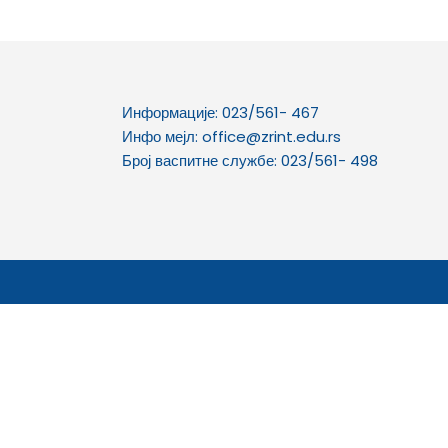
Информације: 023/561- 467
Инфо мејл: office@zrint.edu.rs
Број васпитне службе: 023/561- 498