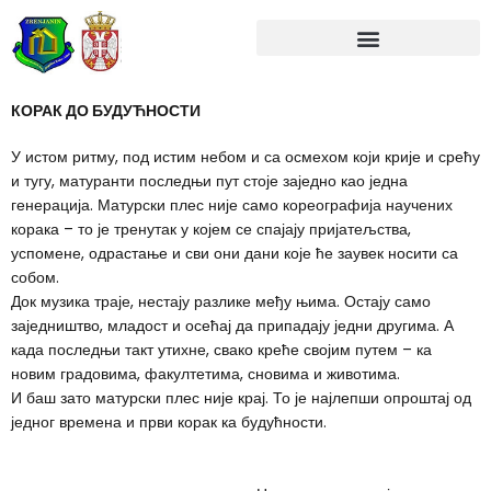
Skip
to
content
КОРАК ДО БУДУЋНОСТИ
У истом ритму, под истим небом и са осмехом који крије и срећу
и тугу, матуранти последњи пут стоје заједно као једна
генерација. Матурски плес није само кореографија научених
корака – то је тренутак у којем се спајају пријатељства,
успомене, одрастање и сви они дани које ће заувек носити са
собом.
Док музика траје, нестају разлике међу њима. Остају само
заједништво, младост и осећај да припадају једни другима. А
када последњи такт утихне, свако креће својим путем – ка
новим градовима, факултетима, сновима и животима.
И баш зато матурски плес није крај. То је најлепши опроштај од
једног времена и први корак ка будућности.